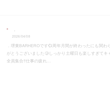
．
2026/04/08
．堺東BARHEROです💞周年月間が終わったにも関わ
がとうございました🥲しっかり土曜日も楽しすぎてキャパか
全員集合‼️仕事の疲れ…