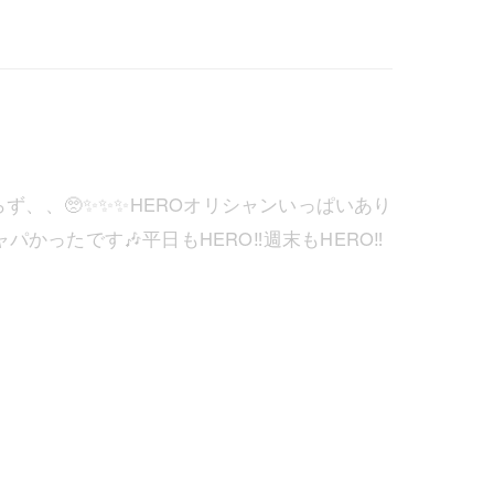
らず、、🥺✨✨✨HEROオリシャンいっぱいあり
ったです🎶平日もHERO‼️週末もHERO‼️