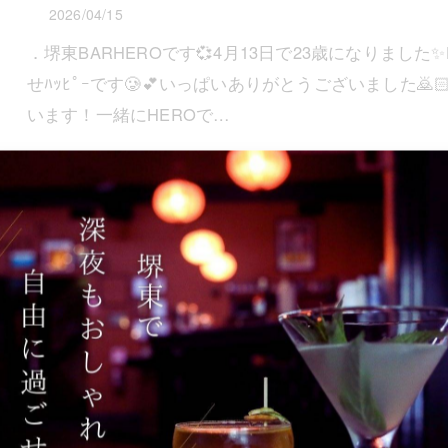
2026/04/15
．堺東BARHEROです💞4月13日で23歳になりまし
せﾊｯﾋﾟｰです🥲💕いっぱいありがとうございました
います！一緒にHEROで…
.
2026/04/13
..堺東BARHEROです🍾本日は臨時休業いただいてま
元気に営業します✨しっかりパワー充電してるので🔥
みなさんのご来店…