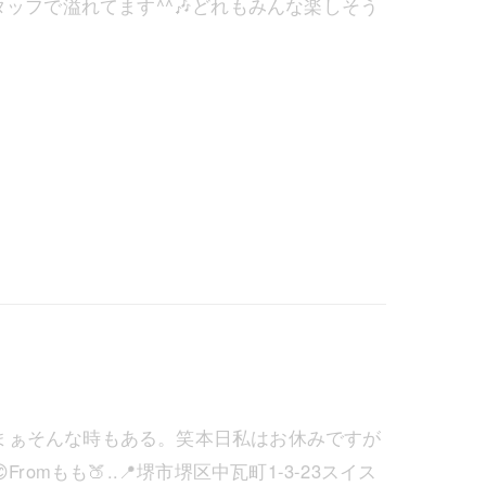
ッフで溢れてます^^🎶どれもみんな楽しそう
枚📷まぁそんな時もある。笑本日私はお休みですが
omもも🍑..📍堺市堺区中瓦町1-3-23スイス