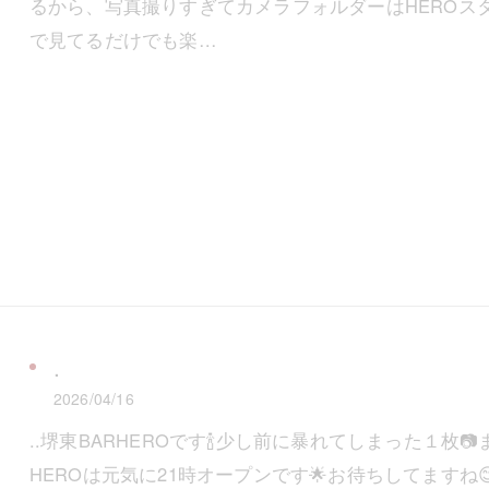
るから、写真撮りすぎてカメラフォルダーはHEROスタ
で見てるだけでも楽…
.
2026/04/16
..堺東BARHEROです🍾少し前に暴れてしまった１
HEROは元気に21時オープンです🌟お待ちしてますね😊Fr