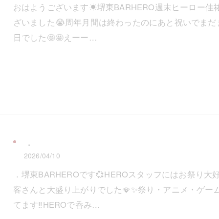
おはようございます☀堺東BARHERO週末ヒーロー佳
ざいました😭周年月間は終わったのにあと祝いでま
日でした🤩🤩えーー…
．
2026/04/10
．堺東BARHEROです💞HEROスタッフにはお祭
客さんと大盛り上がりでした🪭✨祭り・アニメ・ゲー
てます‼️HEROで呑み…