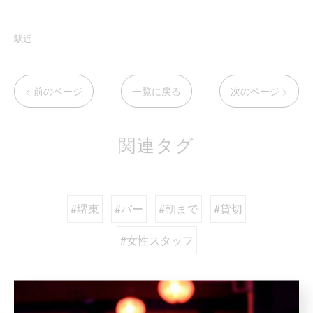
駅近
< 前のページ
一覧に戻る
次のページ >
関連タグ
#堺東
#バー
#朝まで
#貸切
#女性スタッフ