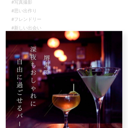
#写真撮影
#思い出作り
#フレンドリー
#新しい出会い
#楽しいひととき
#最高の夜
#パーティー
#週末プラン
#ワクワク
#週末の楽しみ
#堺東ナイト
#飲み仲間募集