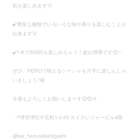
気を楽しめます💡
✔️豊富な種類でいろいろな味や香りを楽しむことが
出来ます💡
✔️1本で800回も楽しめちゃう！超お得🉐です😊✨
ぜひ、HEROで映えるシーシャを片手に楽しんじゃ
いましょう⤴️😆
今週もよろしくお願いしま〜す😊💞🌞
. 📍堺市堺区中瓦町1-3-23 スイスレジャービル4階
@bar_hero.sakaihigashi