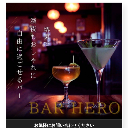
#南海堺東駅 #堺東駅 #堺東 #barhero
#堺東バー #堺東飲み #ガシ飲み
#堺東好きな人と繋がりたい #堺から世界へ
#BARHERO
< 前のページ
一覧に戻る
次のページ >
関連タグ
お気軽にお問い合わせください