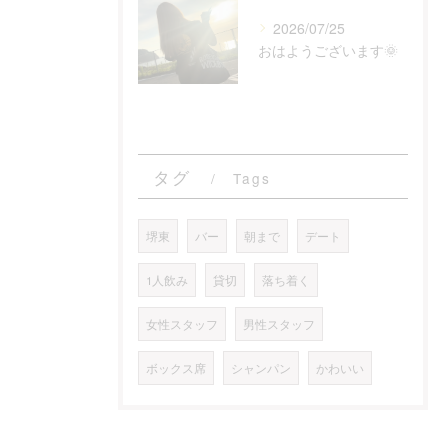
2026/07/25
おはようございます🌞
タグ
Tags
堺東
バー
朝まで
デート
1人飲み
貸切
落ち着く
女性スタッフ
男性スタッフ
ボックス席
シャンパン
かわいい