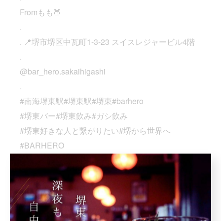
Fromもも🍑
.
. 📍堺市堺区中瓦町1-3-23 スイスレジャービル4階
.
@bar_hero.sakaihigashi
.
#南海堺東駅#堺東駅#堺東#barhero
#堺東バー#堺東飲み#ガシ飲み
#堺東好きな人と繋がりたい#堺から世界へ
#BARHERO
< 前のページ
一覧に戻る
次のページ >