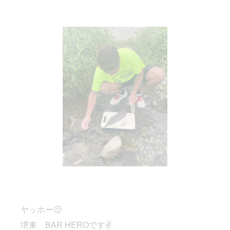
ヤッホー😗
堺東 BAR HEROです✌️