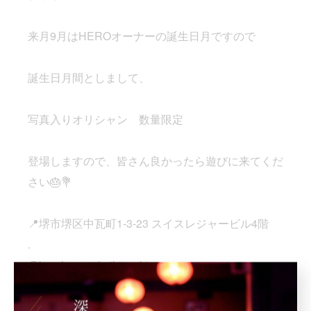
来月9月はHEROオーナーの誕生日月ですので
誕生日月間としまして、
写真入りオリシャン 数量限定
登場しますので、皆さん良かったら遊びに来てくだ
さい🎂💐
📍堺市堺区中瓦町1-3-23 スイスレジャービル4階
.
@bar_hero.sakaihigashi
.
#南海堺東駅#堺東駅#堺東#barhero