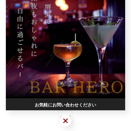
#堺東バー#堺東飲み#ガシ飲み
#堺東好きな人と繋がりたい#堺から世界へ
#BARHERO
< 前のページ
一覧に戻る
次のページ >
関連タグ
お気軽にお問い合わせください
#堺東
お気軽にお問い合わせください