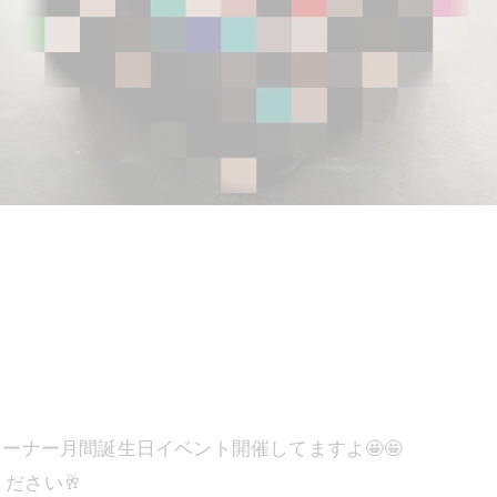
ーナー月間誕生日イベント開催してますよ🤩🤩
ださい🥂