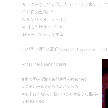
祝いに来なくても僕と喋りたい人も来てください
９月初の土曜日‼️
朝まで飲みましょー！！
本日も21時オープン🍺
お待ちしております🙇
.
. 📍堺市堺区中瓦町1-3-23 スイスレジャービ
.
@bar_hero.sakaihigashi
.
#南海堺東駅#堺東駅#堺東#barhero
#堺東バー#堺東飲み#ガシ飲み
#堺東好きな人と繋がりたい#堺から世界へ
#BARHERO