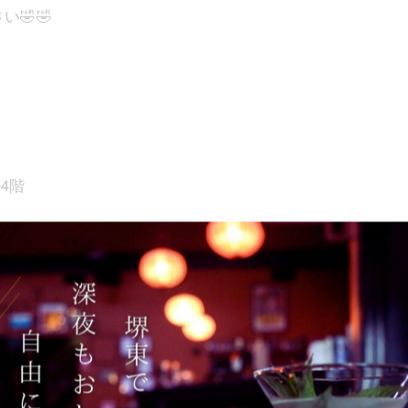
🤣🤣
ル4階