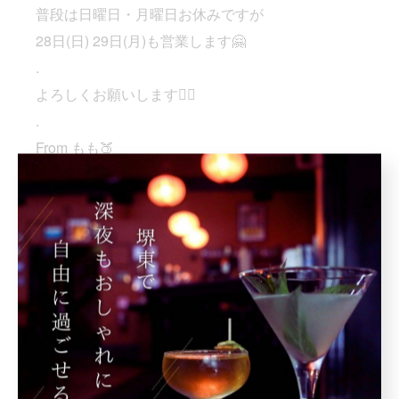
普段は日曜日・月曜日お休みですが
28日(日) 29日(月)も営業します🤗
.
よろしくお願いします✌🏼
.
From もも🍑
.
.
. 📍堺市堺区中瓦町1-3-23 スイスレジャービル4階
.
@bar_hero.sakaihigashi
.
#南海堺東駅#堺東駅#堺東#barhero
#堺東バー#堺東飲み#ガシ飲み
#堺東好きな人と繋がりたい#堺から世界へ