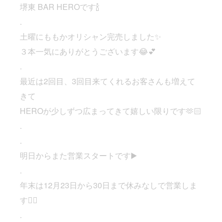
堺東 BAR HEROです🍾
.
土曜にももかオリシャン完売しました✨
３本一気にありがとうございます😂💕
.
最近は2回目、3回目来てくれるお客さんも増えて
きて
HEROが少しずつ広まってきて嬉しい限りです🫶🏻
.
.
明日からまた営業スタートです▶️
.
年末は12月23日から30日まで休みなしで営業しま
す👌🏼
.