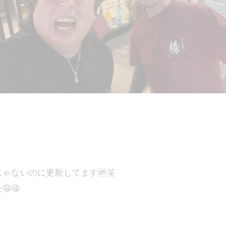
ゃないのに更新してます🆙笑
🤤