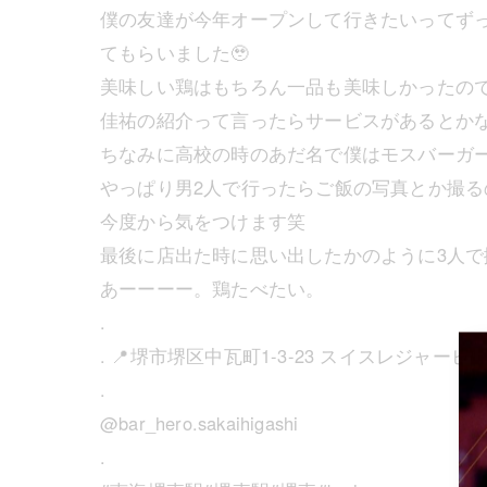
僕の友達が今年オープンして行きたいってずっ
てもらいました🥹
美味しい鶏はもちろん一品も美味しかったので
佳祐の紹介って言ったらサービスがあるとかな
ちなみに高校の時のあだ名で僕はモスバーガー
やっぱり男2人で行ったらご飯の写真とか撮る
今度から気をつけます笑
最後に店出た時に思い出したかのように3人で
あーーーー。鶏たべたい。
.
. 📍堺市堺区中瓦町1-3-23 スイスレジャービ
.
@bar_hero.sakaihigashi
.