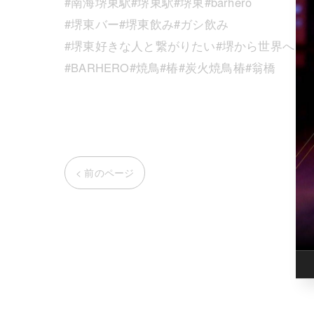
#南海堺東駅#堺東駅#堺東#barhero
#堺東バー#堺東飲み#ガシ飲み
#堺東好きな人と繋がりたい#堺から世界へ
#BARHERO#焼鳥#椿#炭火焼鳥椿#翁橋
< 前のページ