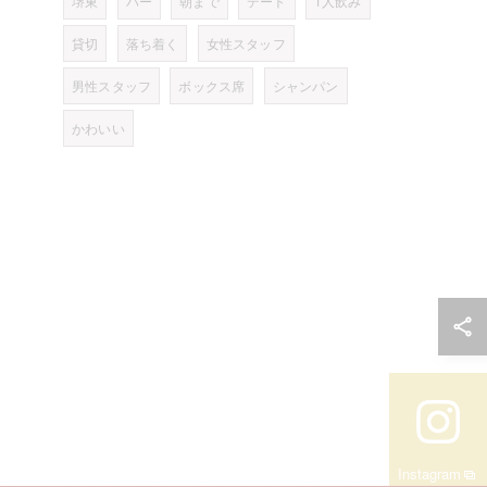
堺東
バー
朝まで
デート
1人飲み
貸切
落ち着く
女性スタッフ
男性スタッフ
ボックス席
シャンパン
かわいい
Instagram