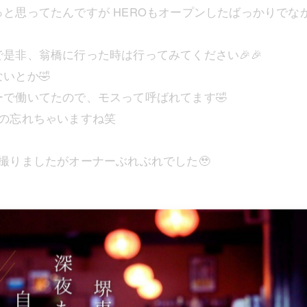
と思ってたんですが HEROもオープンしたばっかりでな
是非、翁橋に行った時は行ってみてください🎉🎉
いとか🤣
で働いてたので、モスって呼ばれてます🤣
の忘れちゃいますね笑
撮りましたがオーナーぶれぶれでした🥹
ル4階