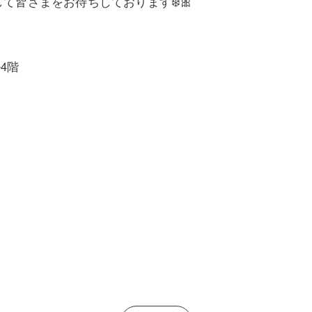
て皆さまをお待ちしております❄️🎀
ル4階