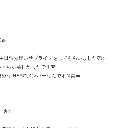
💫
お気軽にお問い合わせください
お気軽にお問い合わせください
生日🎂お祝いサプライズをしてもらいました🥰✨
くちゃ嬉しかったです💖
 HEROメンバーなんです🫶🏻❤️
！
🕺✨