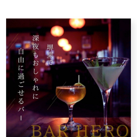
< 前のページ
一覧に戻る
次のページ >
カテゴリー
Categories
全てのカテゴリー
深夜
カラオケ
駅近
おしゃれ
二次会