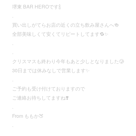
堺東 BAR HEROです🍾
.
買い出しがてらお店の近くの立ち飲み屋さんへ🍻
全部美味しくて安くてリピートしてます🔁✨
.
.
クリスマスも終わり今年もあと少しとなりました🥲
30日までは休みなしで営業します✨
.
ご予約も受け付けておりますので
ご連絡お待ちしてますね❣️
.
From ももか🍑
.