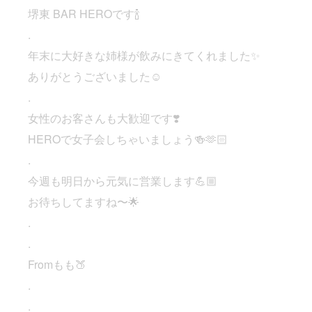
堺東 BAR HEROです🍾
.
年末に大好きな姉様が飲みにきてくれました✨
ありがとうございました☺️
.
女性のお客さんも大歓迎です❣️
HEROで女子会しちゃいましょう🍻🫶🏻
.
今週も明日から元気に営業します💪🏼
お待ちしてますね〜🌟
.
.
Fromもも🍑
.
.