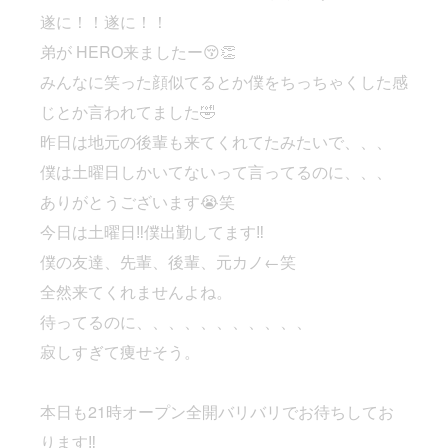
遂に！！遂に！！
弟が HERO来ましたー😚👏
みんなに笑った顔似てるとか僕をちっちゃくした感
じとか言われてました🤣
昨日は地元の後輩も来てくれてたみたいで、、、
僕は土曜日しかいてないって言ってるのに、、、
ありがとうございます😭笑
今日は土曜日‼️僕出勤してます‼️
僕の友達、先輩、後輩、元カノ←笑
全然来てくれませんよね。
待ってるのに、、、、、、、、、、、
寂しすぎて痩せそう。
本日も21時オープン全開バリバリでお待ちしてお
ります‼️