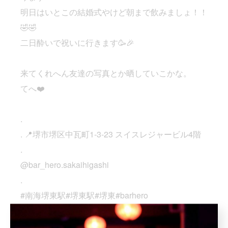
明日はいとこの結婚式やけど朝まで飲みましょ！！
🤣🤣
二日酔いで祝いに行きます🥳🎉
来てくれへん友達の写真とか晒していこかな。
てへ❤️
.
. 📍堺市堺区中瓦町1-3-23 スイスレジャービル4階
.
@bar_hero.sakaihigashi
.
#南海堺東駅#堺東駅#堺東#barhero
#堺東バー堺東飲みガシ飲み
堺東好きな人と繋がりたい堺から世界へ