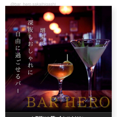
@bar_hero.sakaihigashi
.
#南海堺東駅#堺東駅#堺東#barhero
#堺東バー堺東飲みガシ飲み
堺東好きな人と繋がりたい堺から世界へ
BARHERO
< 前のページ
一覧に戻る
次のページ >
関連タグ