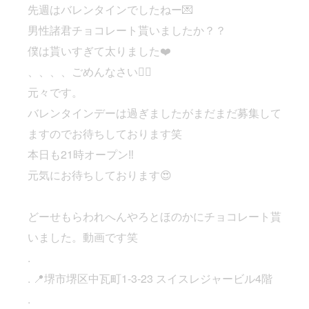
先週はバレンタインでしたねー💌
男性諸君チョコレート貰いましたか？？
僕は貰いすぎて太りました❤️
、、、、ごめんなさい🙇‍♀️
元々です。
バレンタインデーは過ぎましたがまだまだ募集して
ますのでお待ちしております笑
本日も21時オープン‼️
元気にお待ちしております😍
どーせもらわれへんやろとほのかにチョコレート貰
いました。動画です笑
.
. 📍堺市堺区中瓦町1-3-23 スイスレジャービル4階
.