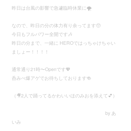
昨日は台風の影響で急遽臨時休業に🌪️
なので、昨日の分の体力有り余ってます🥺
今日もフルパワー全開です🎶
昨日の分まで、一緒に HEROではっちゃけちゃい
ましょー！！！！
通常通り21時〜Openです💖
呑みべ爆アゲでお待ちしております🍻
（🎥2人で踊ってるかわいいほのみおを添えて💕）
by あ
いみ