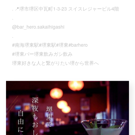
. 📍堺市堺区中瓦町1-3-23 スイスレジャービル4階
.
@bar_hero.sakaihigashi
.
#南海堺東駅#堺東駅#堺東#barhero
#堺東バー堺東飲みガシ飲み
堺東好きな人と繋がりたい堺から世界へ
< 前のページ
一覧に戻る
次のページ >
関連タグ