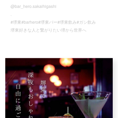
@bar_hero.sakaihigashi
.
#堺東#barhero#堺東バー#堺東飲み#ガシ飲み
堺東好きな人と繋がりたい堺から世界へ
< 前のページ
一覧に戻る
次のページ >
関連タグ
#堺東