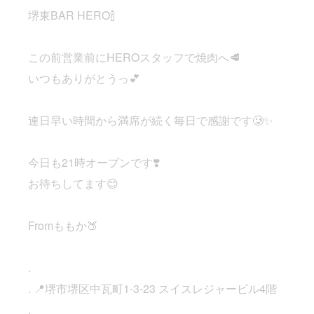
堺東BAR HERO🍾
この前営業前にHEROスタッフで焼肉へ🥩
いつもありがとうっ💕
連日早い時間から満席が続く毎日で感謝です🥲✨
今日も21時オープンです❣️
お待ちしてます😊
Fromももか🍑
.
. 📍堺市堺区中瓦町1-3-23 スイスレジャービル4階
.